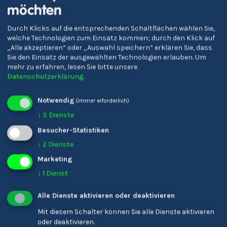
möchten
Durch Klicks auf die entsprechenden Schaltflächen wählen Sie,
welche Technologien zum Einsatz kommen; durch den Klick auf
Oberschulzentrum
„Alle akzeptieren“ oder „Auswahl speichern“ erklären Sie, dass
Sterzing
Sie den Einsatz der ausgewählten Technologien erlauben.
Um
mehr zu erfahren, lesen Sie bitte unsere
Datenschutzerklärung
.
Notwendig
1
(immer erforderlich)
↓
3
Dienste
Besucher-Statistiken
↓
2
Dienste
More schools coming soon!
Marketing
↓
1
Dienst
Alle Dienste aktivieren oder deaktivieren
Mit diesem Schalter können Sie alle Dienste aktivieren
oder deaktivieren.