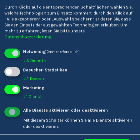
Durch Klicks auf die entsprechenden Schaltflächen wählen Sie,
welche Technologien zum Einsatz kommen; durch den Klick auf
„Alle akzeptieren“ oder „Auswahl speichern“ erklären Sie, dass
Sie den Einsatz der ausgewählten Technologien erlauben.
Um
mehr zu erfahren, lesen Sie bitte unsere
Datenschutzerklärung
.
GYMME – Gymnasien
Oberschulzentrum Mals
Notwendig
Meran
'Claudia von Medici'
(immer erforderlich)
↓
3
Dienste
Besucher-Statistiken
↓
2
Dienste
Marketing
↓
1
Dienst
Alle Dienste aktivieren oder deaktivieren
Mit diesem Schalter können Sie alle Dienste aktivieren
oder deaktivieren.