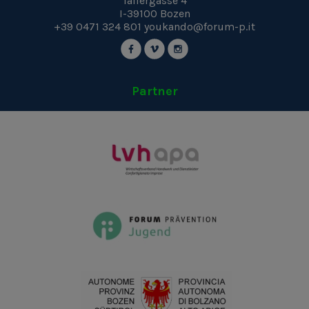
Talfergasse 4
I-39100
Bozen
+39 0471 324 801
youkando@forum-p.it
Partner