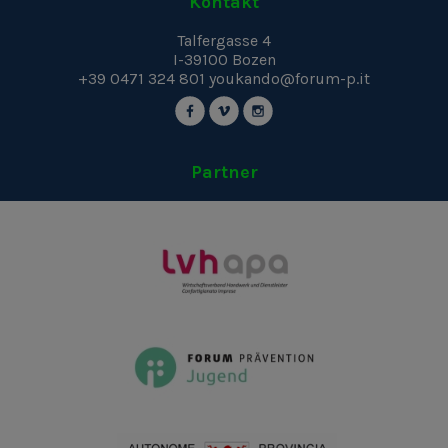
Kontakt
Talfergasse 4
I-39100
Bozen
+39 0471 324 801
youkando@forum-p.it
Partner