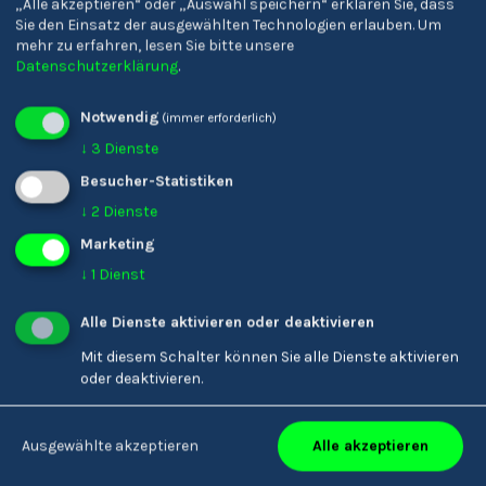
„Alle akzeptieren“ oder „Auswahl speichern“ erklären Sie, dass
Sie den Einsatz der ausgewählten Technologien erlauben.
Um
Supply Chain Manager/-in
mehr zu erfahren, lesen Sie bitte unsere
Datenschutzerklärung
.
Notwendig
(immer erforderlich)
↓
3
Dienste
Besucher-Statistiken
↓
2
Dienste
Marketing
↓
1
Dienst
Alle Dienste aktivieren oder deaktivieren
Transportmanager/-in
Mit diesem Schalter können Sie alle Dienste aktivieren
oder deaktivieren.
Alle akzeptieren
Ausgewählte akzeptieren