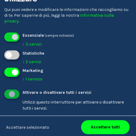
Qui puoi vedere e modificare le informazioni che raccogliamo su
di te.
Per saperne di più, leggi la nostra
informativa sulla
privacy
.
Schulzentrum Sand in
Sozialwissenschaftliches
Taufers
Gymnasium Bozen
Essenziale
(sempre richiesto)
↓
3
servizi
Statistiche
↓
2
servizi
Marketing
↓
1
servizio
Attivare o disattivare tutti i servizi
Utilizzi questo interruttore per attivare o disattivare
tutti i servizi.
Accettare tutti
Accettare selezionato
Berufsbildungszentrum
GYMME – Gymnasien
'Christian Josef
Meran