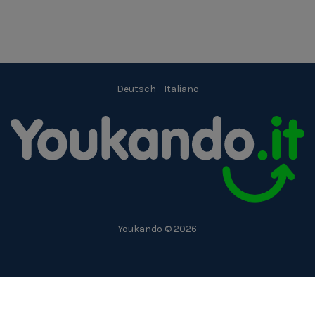
Deutsch
-
Italiano
Youkando © 2026