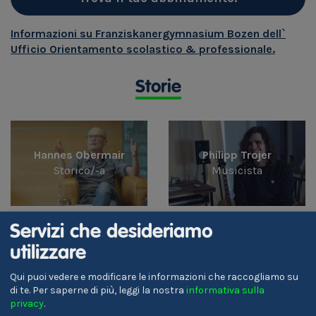
Informazioni su Franziskanergymnasium Bozen dell`
Ufficio Orientamento scolastico & professionale.
Storie
Hannes Obermair
Philipp Trojer
Storico/-a
Musicista
Servizi che desideriamo
utilizzare
Hannah Lezuo
Gestore gastronomico
Qui puoi vedere e modificare le informazioni che raccogliamo su
di te.
Per saperne di più, leggi la nostra
informativa sulla
privacy
.