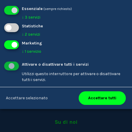
Essenziale
(sempre richiesto)
Tutte le storie
↓
3
servizi
Statistiche
↓
2
servizi
Marketing
↓
1
servizio
Youkando
Attivare o disattivare tutti i servizi
Utilizzi questo interruttore per attivare o disattivare
Persone
tutti i servizi.
Professioni
Matching
Accettare tutti
Accettare selezionato
Aziende
Su di noi