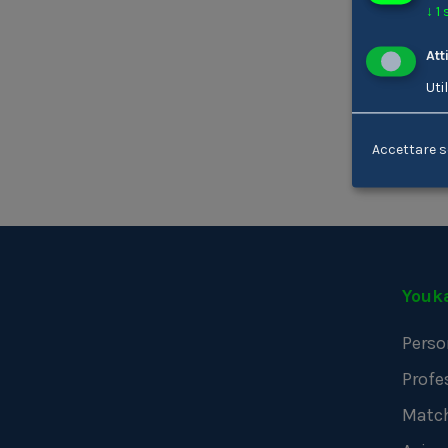
↓
1
Att
Uti
Accettare s
Youk
Perso
Profe
Matc