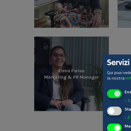
IT
Serviz
Elena Farias
Qui puoi vede
Marketing & PR Manager
la nostra
in
Ess
↓
3
IT
Sta
↓
2
Ma