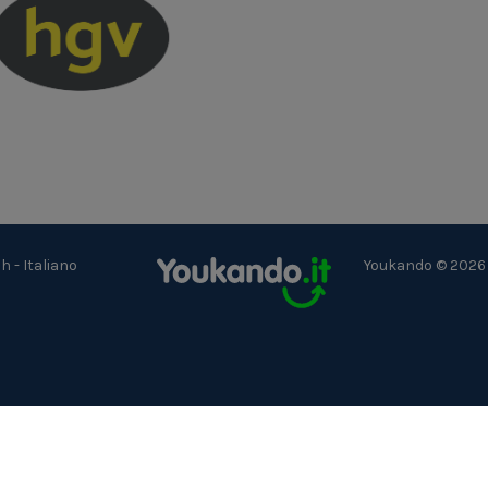
ch
-
Italiano
Youkando © 2026