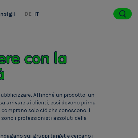
nsigli
DE
IT
re con la
à
ubblicizzare. Affinché un prodotto, un
a arrivare ai clienti, essi devono prima
i comprano solo ciò che conoscono. I
no i professionisti assoluti della
indagano sui gruppi target e cercano i