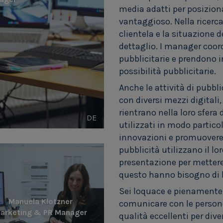
media adatti per posiziona
vantaggioso. Nella ricerca
clientela e la situazione
dettaglio. I manager coo
pubblicitarie e prendono 
possibilità pubblicitarie.
Anche le attività di pubbli
con diversi mezzi digitali,
rientrano nella loro sfer
DE
utilizzati in modo partico
innovazioni e promuovere e
pubblicità utilizzano il l
presentazione per mettere i
questo hanno bisogno di 
Sei loquace e pienamente 
Manuela Klotzner
comunicare con le persone
arketing & PR Manager
qualità eccellenti per di