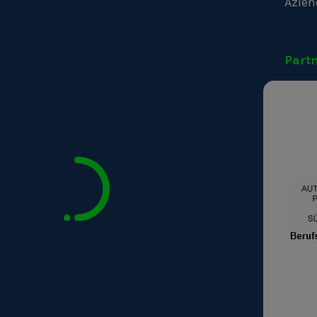
Azien
Part