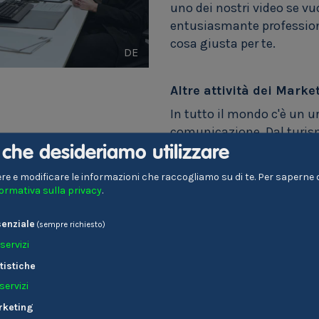
uno dei nostri video se vu
entusiasmante professione
cosa giusta per te.
DE
Altre attività dei Mark
In tutto il mondo c'è un u
comunicazione. Dal turism
marchio può durare a lung
i che desideriamo utilizzare
pubblicitaria.
re e modificare le informazioni che raccogliamo su di te.
Per saperne di
Sono anche molto richiest
formativa sulla privacy
.
in proprio che per una soc
enziale
occupano di aggiornare sit
(sempre richiesto)
media, scrivere comunicat
servizi
tistiche
servizi
Prova subito a t
te!
rketing