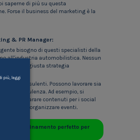
oi saperne di più su questa
. Forse il business del marketing è la
eting & PR Manager:
rgente bisogno di questi specialisti della
o all'industria automobilistica. Nessun
o senza la giusta strategia
 più, leggi
i come consulenti. Possono lavorare sia
ietà di consulenza. Ad esempio, si
i web, preparare contenuti per i social
i stampa o organizzare eventi.
rovare l'abbinamento perfetto per