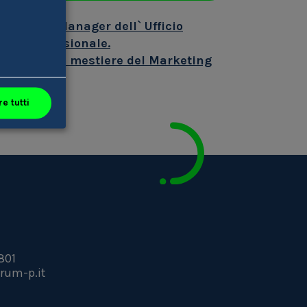
ing & PR Manager dell` Ufficio
o & professionale.
b relative al mestiere del Marketing
e tutti
801
rum-p.it