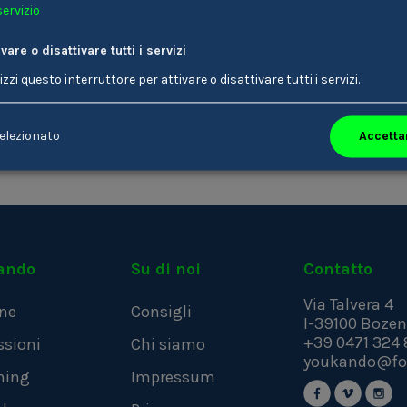
servizio
Informazioni su Market
ivare o disattivare tutti i servizi
Orientamento scolastic
Offerte di lavoro su eJo
lizzi questo interruttore per attivare o disattivare tutti i servizi.
& PR Manager
Accettar
elezionato
ando
Su di noi
Contatto
Via Talvera 4
ne
Consigli
I-39100
Bozen
+39 0471 324 
ssioni
Chi siamo
youkando@fo
hing
Impressum