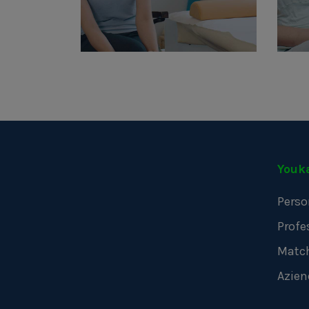
Youk
Perso
Profe
Matc
Azien