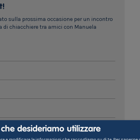
t!
mato sulla prossima occasione per un incontro
a di chiacchiere tra amici con Manuela
i che desideriamo utilizzare
re e modificare le informazioni che raccogliamo su di te.
Per saperne di