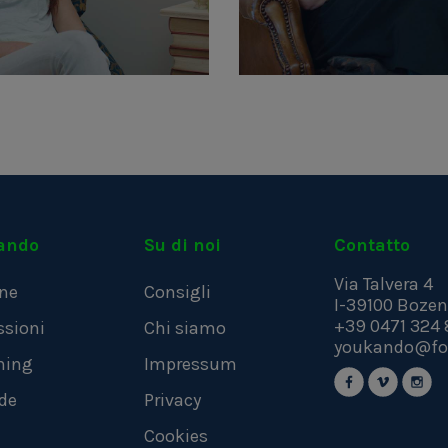
ando
Su di noi
Contatto
Via Talvera 4
ne
Consigli
I-39100
Bozen
+39 0471 324 
ssioni
Chi siamo
youkando@fo
hing
Impressum
de
Privacy
Cookies