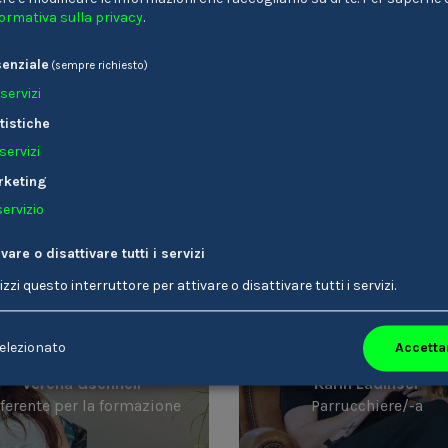
formativa sulla privacy
.
enziale
(sempre richiesto)
Invia
servizi
tistiche
ai 25 anni.
servizi
rketing
servizio
tere Stories die dich interessieren kön
ivare o disattivare tutti i servizi
lizzi questo interruttore per attivare o disattivare tutti i servizi.
Accettar
elezionato
Verena Gschnell
Karin Ladinser
ferente per la formazione
Parrucchiere/-a