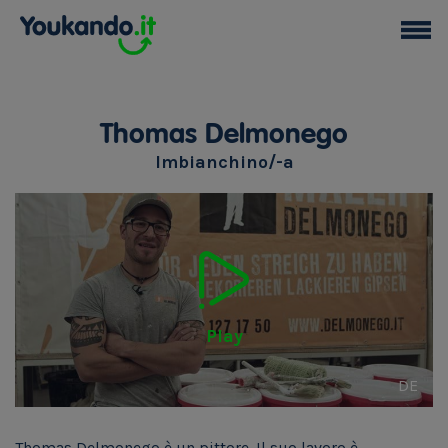
Thomas Delmonego
Imbianchino/-a
Play
DE
Thomas Delmonego è un pittore. Il suo lavoro è