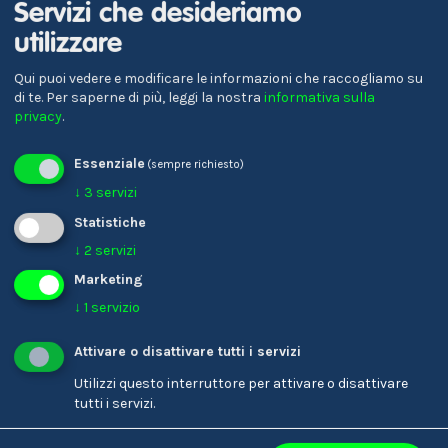
Servizi che desideriamo
Verena Gschnell
utilizzare
Referente per la formazione
Qui puoi vedere e modificare le informazioni che raccogliamo su
di te.
Per saperne di più, leggi la nostra
informativa sulla
privacy
.
Essenziale
(sempre richiesto)
↓
3
servizi
Statistiche
↓
2
servizi
Marketing
↓
1
servizio
Karin Ladinser
Parrucchiere/-a
Attivare o disattivare tutti i servizi
Utilizzi questo interruttore per attivare o disattivare
tutti i servizi.