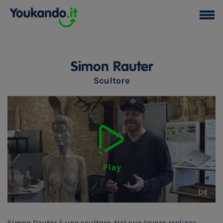
Simon Rauter
Scultore
Play
DE
Simon Rauter è uno scultore. Nel suo lavoro realizza