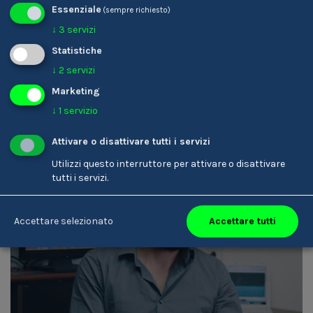
Essenziale
(sempre richiesto)
Karin Ladinser
↓
3
servizi
Parrucchiere/-a
Statistiche
↓
2
servizi
Marketing
↓
1
servizio
Attivare o disattivare tutti i servizi
Utilizzi questo interruttore per attivare o disattivare
tutti i servizi.
Accettare tutti
Accettare selezionato
Armin Rottensteiner
Tecnico/-a del suono