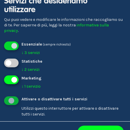
Servizi che desideriamo
Verena Gschnell
utilizzare
Referente per la formazione
Qui puoi vedere e modificare le informazioni che raccogliamo su
di te.
Per saperne di più, leggi la nostra
informativa sulla
privacy
.
Essenziale
(sempre richiesto)
↓
3
servizi
Statistiche
↓
2
servizi
Marketing
↓
1
servizio
Karin Ladinser
Parrucchiere/-a
Attivare o disattivare tutti i servizi
Utilizzi questo interruttore per attivare o disattivare
tutti i servizi.