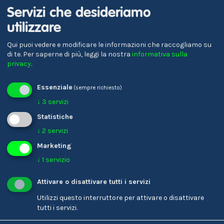
Servizi che desideriamo
utilizzare
Verena Gschnell
Referente per la formazione
Qui puoi vedere e modificare le informazioni che raccogliamo su
di te.
Per saperne di più, leggi la nostra
informativa sulla
privacy
.
Essenziale
(sempre richiesto)
↓
3
servizi
Statistiche
↓
2
servizi
Marketing
↓
1
servizio
Karin Ladinser
Attivare o disattivare tutti i servizi
Parrucchiere/-a
Utilizzi questo interruttore per attivare o disattivare
tutti i servizi.