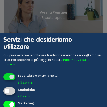
Verena Peintner
Fisioterapista
Servizi che desideriamo
utilizzare
Qui puoi vedere e modificare le informazioni che raccogliamo su
di te.
Per saperne di più, leggi la nostra
informativa sulla
privacy
.
Essenziale
(sempre richiesto)
Verena Gschnell
↓
3
servizi
Referente per la formazione
Statistiche
↓
2
servizi
Marketing