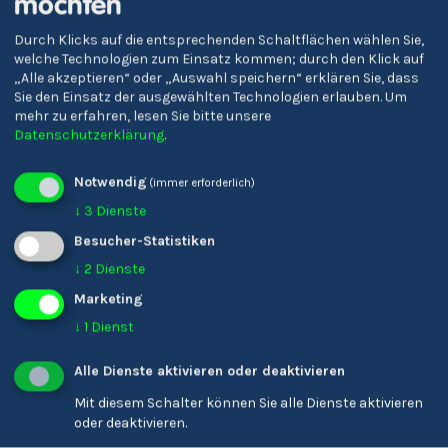
möchten
Durch Klicks auf die entsprechenden Schaltflächen wählen Sie,
welche Technologien zum Einsatz kommen; durch den Klick auf
Fachoberschule für
Oberschulen 'J. Ph.
„Alle akzeptieren“ oder „Auswahl speichern“ erklären Sie, dass
Tourismus und
Fallmerayer'
Sie den Einsatz der ausgewählten Technologien erlauben.
Um
mehr zu erfahren, lesen Sie bitte unsere
Biotechnologie 'Marie
Datenschutzerklärung
.
Curie' Meran
Notwendig
(immer erforderlich)
↓
3
Dienste
Besucher-Statistiken
↓
2
Dienste
Marketing
↓
1
Dienst
Alle Dienste aktivieren oder deaktivieren
Mit diesem Schalter können Sie alle Dienste aktivieren
oder deaktivieren.