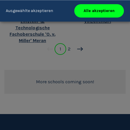
Alle akzeptieren
Ausgewählte akzeptieren
Realgymnasium 'A.
Bischöfliches Institut
Einstein' &
Vinzentinum
Technologische
Fachoberschule 'O. v.
Miller' Meran
1
2
More schools coming soon!