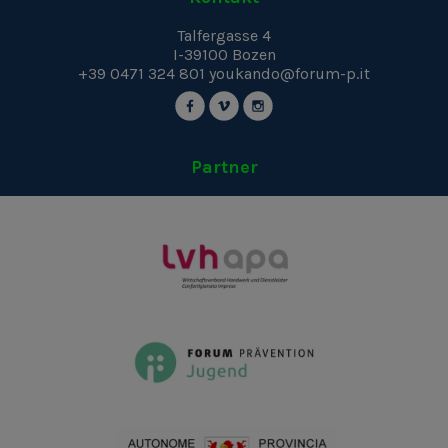
Talfergasse 4
I-39100
Bozen
+39 0471 324 801
youkando@forum-p.it
Partner