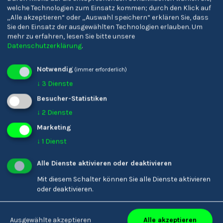
Sprachen- und
Oberschulen 'J. Ph.
welche Technologien zum Einsatz kommen; durch den Klick auf
„Alle akzeptieren“ oder „Auswahl speichern“ erklären Sie, dass
Realgymnasium 'Nikolaus
Fallmerayer'
Sie den Einsatz der ausgewählten Technologien erlauben.
Um
Cusanus' Bruneck
mehr zu erfahren, lesen Sie bitte unsere
Datenschutzerklärung
.
Notwendig
(immer erforderlich)
↓
3
Dienste
Besucher-Statistiken
↓
2
Dienste
Marketing
↓
1
Dienst
Alle Dienste aktivieren oder deaktivieren
Mit diesem Schalter können Sie alle Dienste aktivieren
oder deaktivieren.
Liceo Scientifico 'E.
Franziskanergymnasium
Torricelli' Bolzano
Bozen
Alle akzeptieren
Ausgewählte akzeptieren