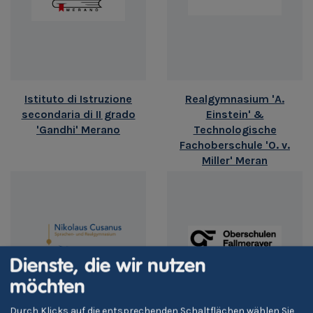
Istituto di Istruzione
Realgymnasium 'A.
secondaria di II grado
Einstein' &
'Gandhi' Merano
Technologische
Fachoberschule 'O. v.
Miller' Meran
Dienste, die wir nutzen
möchten
Durch Klicks auf die entsprechenden Schaltflächen wählen Sie,