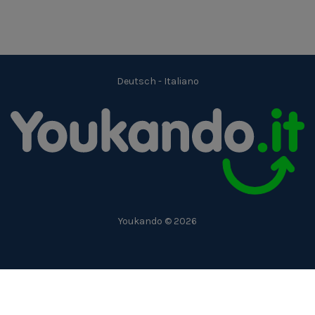
Deutsch
-
Italiano
Youkando © 2026