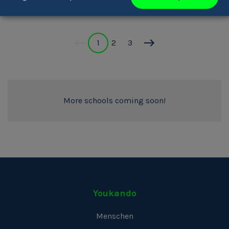
1
2
3
More schools coming soon!
Youkando
Menschen