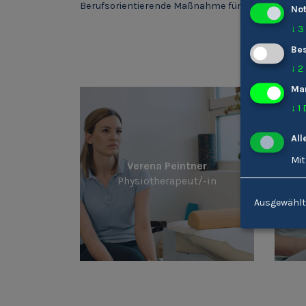
Berufsorientierende Maßnahme für 16-25 Jährige.
No
↓
3
Bes
Wei
↓
2
Ma
↓
1
All
Mit
Verena Peintner
Physiotherapeut/-in
Ausgewählt