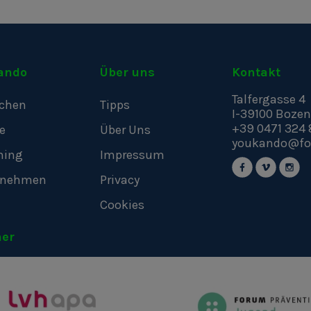
ando
Über uns
Kontakt
Talfergasse 4
chen
Tipps
I-39100
Bozen
+39 0471 324 
e
Über Uns
youkando@fo
hing
Impressum
rnehmen
Privacy
Cookies
ner