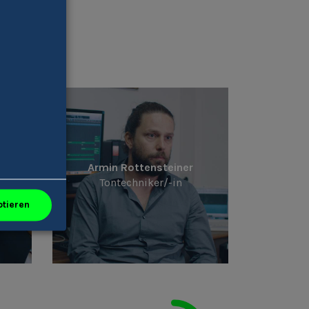
nten
Armin Rottensteiner
Tontechniker/-in
ptieren