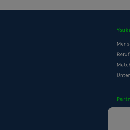
Youk
Mens
Beruf
Matc
Unte
Part