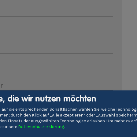
r
e, die wir nutzen möchten
immungen
zu
 auf die entsprechenden Schaltflächen wählen Sie, welche Technolo
en; durch den Klick auf „Alle akzeptieren“ oder „Auswahl speichern
Absenden
e den Einsatz der ausgewählten Technologien erlauben.
Um mehr zu erf
tte unsere
Datenschutzerklärung
.