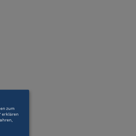
gien zum
“ erklären
ahren,