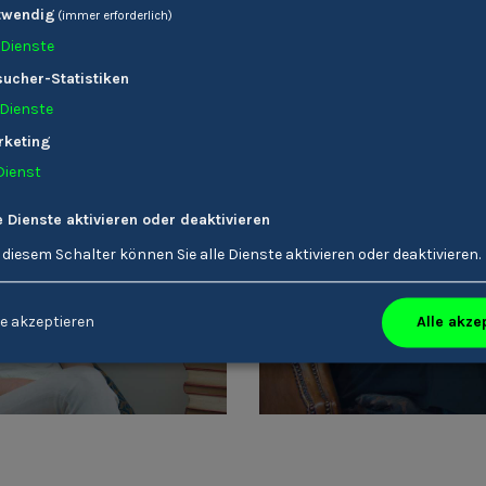
twendig
(immer erforderlich)
Dienste
ucher-Statistiken
tere Stories die dich interessieren kön
Dienste
rketing
Dienst
e Dienste aktivieren oder deaktivieren
 diesem Schalter können Sie alle Dienste aktivieren oder deaktivieren.
Verena Gschnell
Karin Ladinser
Bildungsreferent/-in
Friseur/-in
Alle akze
e akzeptieren