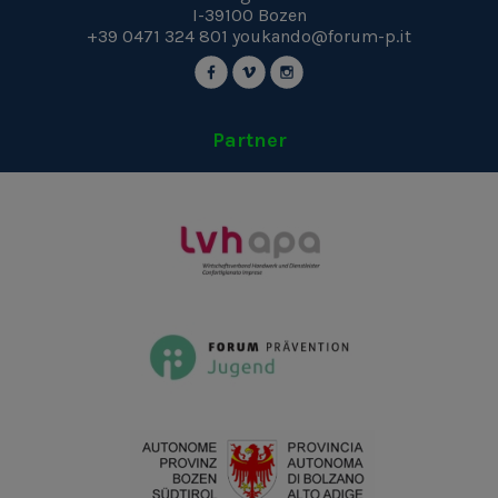
I-39100
Bozen
+39 0471 324 801
youkando@forum-p.it
Partner