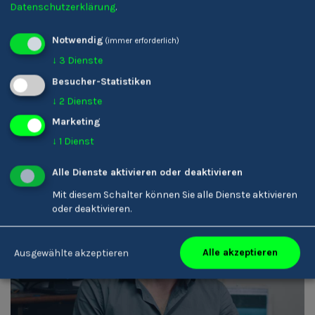
Datenschutzerklärung
.
Karin Ladinser
Notwendig
(immer erforderlich)
Friseur/-in
↓
3
Dienste
Besucher-Statistiken
↓
2
Dienste
Marketing
↓
1
Dienst
Alle Dienste aktivieren oder deaktivieren
Mit diesem Schalter können Sie alle Dienste aktivieren
oder deaktivieren.
Armin Rottensteiner
Alle akzeptieren
Ausgewählte akzeptieren
Tontechniker/-in