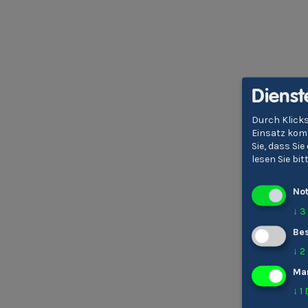
Dienst
Durch Klicks
Einsatz komm
Sie, dass Si
lesen Sie bi
No
↓
3
Bes
↓
2
Ma
↓
1