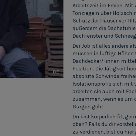
Arbeitszeit im Freien. Mi
Tonziegeln über Holzschin
Schutz der Häuser vor Hitz
außerdem die Dachstühl
Dachfenster und Schneegi
Der Job ist alles andere a
müssen in luftige Höhen t
Dachdecker/-innen mittels
Position. Die Tätigkeit h
DE
absolute Schwindelfreihei
Isolationsprofis sich mi
arbeiten sie auch mit Fa
zusammen, wenn es um di
Burgen geht.
Du bist körperlich fit, ge
oben? Falls du dir vorste
zu verdienen, bist du hier