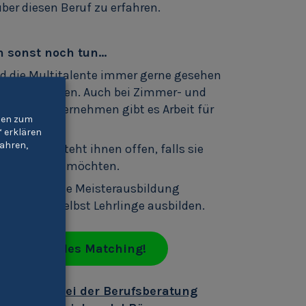
ber diesen Beruf zu erfahren.
 sonst noch tun…
ind die Multitalente immer gerne gesehen
hdeckbetrieben. Auch bei Zimmer- und
oßen Bauunternehmen gibt es Arbeit für
gien zum
“ erklären
ahren,
ändigkeit steht ihnen offen, falls sie
en verfolgen möchten.
en können eine Meisterausbildung
bschluss selbst Lehrlinge ausbilden.
 individuelles Matching!
ecker/in bei der Berufsberatung