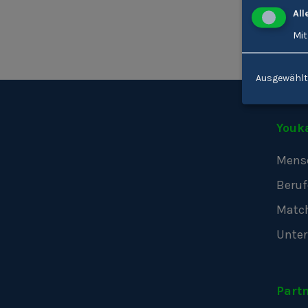
All
Mit
Ausgewählt
Youk
Mens
Beruf
Matc
Unte
Part