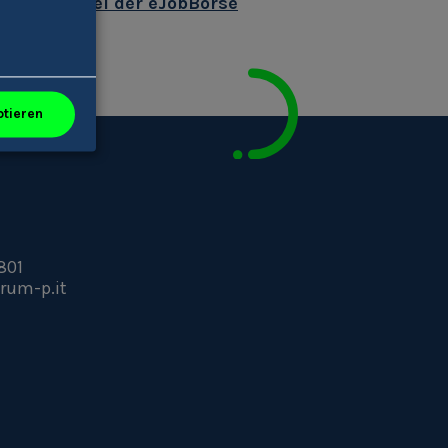
decker/in bei der eJobBörse
ptieren
801
rum-p.it