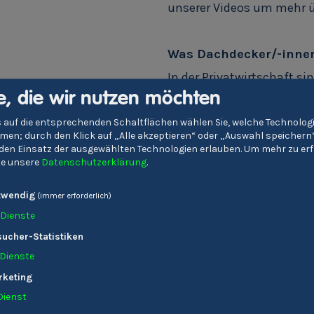
unserer Videos um mehr ü
Was Dachdecker/-innen
In der Privatwirtschaft s
und das nicht nur in Dac
e, die wir nutzen möchten
Spenglereien oder bei gr
 auf die entsprechenden Schaltflächen wählen Sie, welche Technolo
sie.
en; durch den Klick auf „Alle akzeptieren“ oder „Auswahl speichern
e den Einsatz der ausgewählten Technologien erlauben.
Um mehr zu erf
Auch der Weg in die Selbst
tte unsere
Datenschutzerklärung
.
gerne eigene Vorstellung
Die besonders lernwillig
twendig
(immer erforderlich)
angehen und nach deren A
Dienste
ucher-Statistiken
Mache jetzt dein
Dienste
rketing
Informationen zu Dachd
Dienst