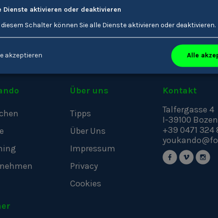
Offene Stellen zu Dach
e Dienste aktivieren oder deaktivieren
 diesem Schalter können Sie alle Dienste aktivieren oder deaktivieren.
Alle akze
e akzeptieren
ando
Über uns
Kontakt
Talfergasse 4
chen
Tipps
I-39100
Bozen
+39 0471 324 
e
Über Uns
youkando@fo
hing
Impressum
rnehmen
Privacy
Cookies
ner