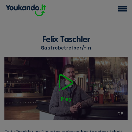
Felix Taschler
Gastrobetreiber/-in
Play
DE
Felix Taschler ist Diskothekenbetreiber. In seiner Arbeit