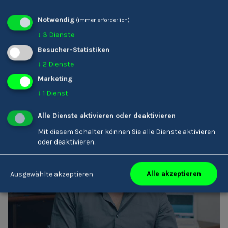
Karin Ladinser
Notwendig
(immer erforderlich)
Friseur/-in
↓
3
Dienste
Besucher-Statistiken
↓
2
Dienste
Marketing
↓
1
Dienst
Alle Dienste aktivieren oder deaktivieren
Mit diesem Schalter können Sie alle Dienste aktivieren
oder deaktivieren.
Armin Rottensteiner
Tontechniker/-in
Alle akzeptieren
Ausgewählte akzeptieren