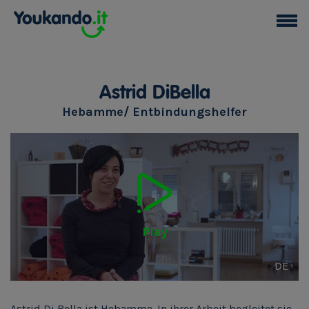
Astrid DiBella
Hebamme/ Entbindungshelfer
Play
DE
Astrid Di Bella ist Hebamme. In ihrer Arbeit begleitet sie