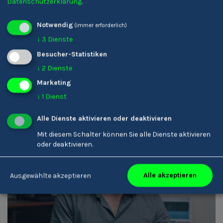
Datenschutzerklärung
.
Karin Ladinser
Notwendig
(immer erforderlich)
Friseur/-in
↓
3
Dienste
Besucher-Statistiken
↓
2
Dienste
Marketing
↓
1
Dienst
Alle Dienste aktivieren oder deaktivieren
Mit diesem Schalter können Sie alle Dienste aktivieren
oder deaktivieren.
Armin Rottensteiner
Alle akzeptieren
Ausgewählte akzeptieren
Tontechniker/-in