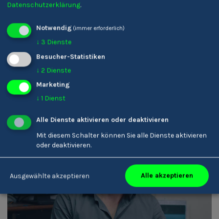
Datenschutzerklärung
.
Karin Ladinser
Notwendig
(immer erforderlich)
Friseur/-in
↓
3
Dienste
Besucher-Statistiken
↓
2
Dienste
Marketing
↓
1
Dienst
Alle Dienste aktivieren oder deaktivieren
Mit diesem Schalter können Sie alle Dienste aktivieren
oder deaktivieren.
Armin Rottensteiner
Alle akzeptieren
Ausgewählte akzeptieren
Tontechniker/-in