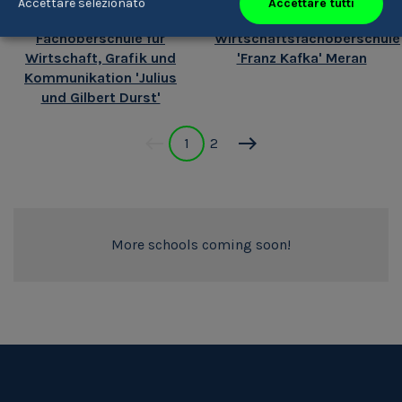
Accettare tutti
Accettare selezionato
Fachoberschule für
Wirtschaftsfachoberschule
Wirtschaft, Grafik und
'Franz Kafka' Meran
Kommunikation 'Julius
und Gilbert Durst'
1
2
More schools coming soon!