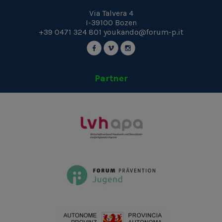
Via Talvera 4
I-39100
Bozen
+39 0471 324 801
youkando@forum-p.it
Partner