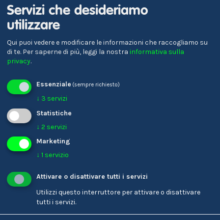
Servizi che desideriamo
Informazioni su Oberschulen 'J. Ph. Fallmerayer' dell`
utilizzare
Ufficio Orientamento scolastico & professionale.
Qui puoi vedere e modificare le informazioni che raccogliamo su
di te.
Per saperne di più, leggi la nostra
informativa sulla
Storie
privacy
.
Essenziale
(sempre richiesto)
Thomas Putzer
↓
3
servizi
Evelyn Kustatscher
Assistente alla
Palentologo/-a
Statistiche
clientela
↓
2
servizi
Marketing
↓
1
servizio
Tutte le storie
Attivare o disattivare tutti i servizi
Utilizzi questo interruttore per attivare o disattivare
tutti i servizi.