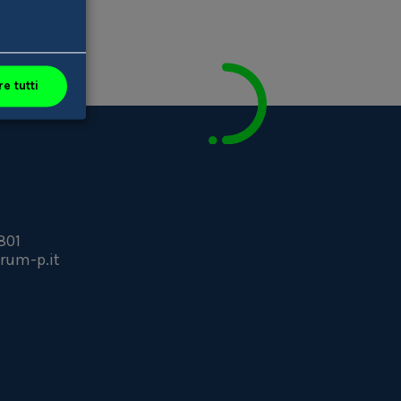
e tutti
801
rum-p.it