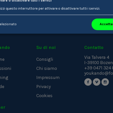
ivare o disattivare tutti i servizi
per la formazione
lizzi questo interruttore per attivare o disattivare tutti i servizi.
Accettar
elezionato
ando
Su di noi
Contatto
Via Talvera 4
ne
Consigli
I-39100
Bozen
+39 0471 324 
ssioni
Chi siamo
youkando@fo
hing
Impressum
de
Privacy
Cookies
ner