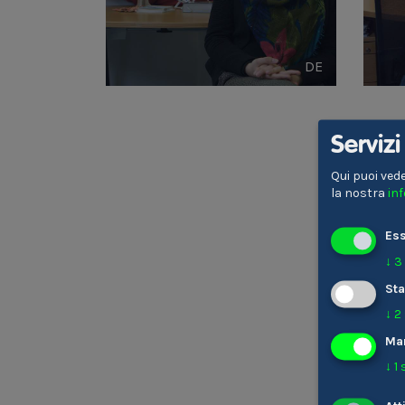
DE
Serviz
Qui puoi vede
la nostra
in
Ess
↓
3
Sta
↓
2
Ma
↓
1