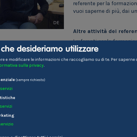
referente per la formazion
vuoi saperne di più, dai u
DE
Altre attività dei refere
I referenti per la formazio
i che desideriamo utilizzare
istituti di formazione, m
aziende per la formazione 
re e modificare le informazioni che raccogliamo su di te.
Per saperne di
lavoratori autonomi con 
formativa sulla privacy
.
continua.
enziale
(sempre richiesto)
servizi
Prova subito a t
te!
tistiche
servizi
Informazioni su Referent
rketing
Orientamento scolastic
servizio
Offerte di lavoro su eJo