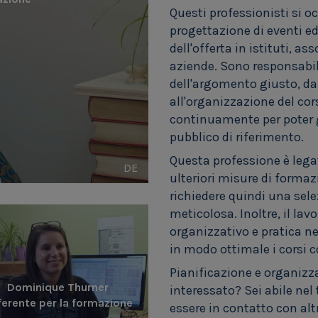
Questi professionisti si o
progettazione di eventi ed
dell'offerta in istituti, 
aziende. Sono responsabili
dell'argomento giusto, dal
all'organizzazione del co
continuamente per poter g
pubblico di riferimento.
Questa professione è lega
DE
ulteriori misure di forma
richiedere quindi una sel
meticolosa. Inoltre, il lav
organizzativo e pratica ne
in modo ottimale i corsi c
Pianificazione e organizza
Dominique Thurner
interessato? Sei abile nel
erente per la formazione
essere in contatto con alt