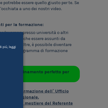
e potrebbe essere quello giusto per te. Se
n'occhiata a uno dei nostri video.
nti per la formazione:
ne lavorano presso università o altri
a possono anche essere assunti da
interna. Inoltre, è possibile diventare
 più, leggi
il proprio programma di formazione
rovare l'abbinamento perfetto per
e per la formazione dell` Ufficio
o & professionale.
b relative al mestiere del Referente