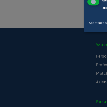
Att
Uti
Accettare s
Youk
Perso
Profe
Matc
Azien
Part