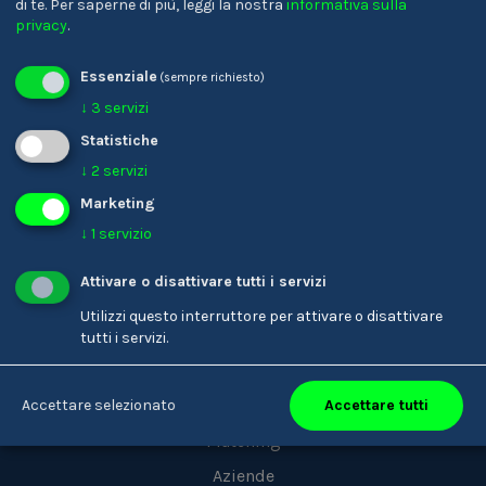
di te.
Per saperne di più, leggi la nostra
informativa sulla
Geometra
privacy
.
Essenziale
(sempre richiesto)
↓
3
servizi
DE
Statistiche
↓
2
servizi
Marketing
↓
1
servizio
Attivare o disattivare tutti i servizi
Utilizzi questo interruttore per attivare o disattivare
Youkando
tutti i servizi.
Persone
Professioni
Accettare tutti
Accettare selezionato
Matching
Aziende