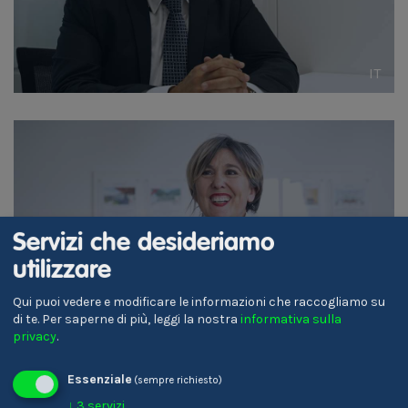
IT
Elfi Untergassmair
Servizi che desideriamo
Agente immobiliare
utilizzare
Qui puoi vedere e modificare le informazioni che raccogliamo su
di te.
Per saperne di più, leggi la nostra
informativa sulla
privacy
.
DE
Essenziale
(sempre richiesto)
↓
3
servizi