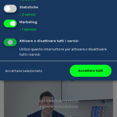
Statistiche
↓
2
servizi
Marketing
Sandro Hofer
↓
1
servizio
Agente immobiliare
Attivare o disattivare tutti i servizi
Utilizzi questo interruttore per attivare o disattivare
tutti i servizi.
DE
Accettare tutti
Accettare selezionato
Juri Oberkalmsteiner
Agente immobiliare