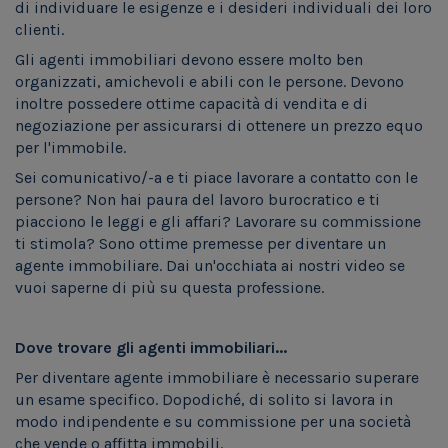
di
individuare
le esigenze e i desideri individuali dei loro
clienti.
Gli agenti immobiliari devono essere molto ben
organizzati, amichevoli e abili con le persone. Devono
inoltre possedere ottime capacità di vendita e di
negoziazione per assicurarsi di ottenere un prezzo equo
per l'immobile.
Sei
comunicativ
o/-a
e
t
i piace lavorare a contatto con le
persone? Non
hai paura del
lavoro burocratico e
t
i
piacciono le leggi e gli affari? Lavorare su commissione
t
i stimola? Sono ottime premesse per diventare un
agente immobiliare. Da
i
un'occhiata ai nostri video se
vuoi
saperne di più su questa professione.
Dove trovare gli agenti immobiliari...
Per diventare agente immobiliare è necessario superare
un esame
specifico
. Dopodiché, di solito si lavora in
modo indipendente e su commissione per una società
che vende o affitta immobili.