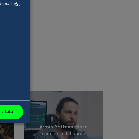
 più, leggi
nten
e tutti
Armin Rottensteiner
Tecnico/-a del suono