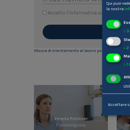
Qui puoi vede
la nostra
in
Accetto l'informativa sulla
privacy
Ess
↓
3
Sta
↓
2
Misura di orientamento al lavoro per ragazzi dai 16 
Ma
↓
1
Wei
Att
Uti
Accettare s
Verena Peintner
Fisioterapista
Re