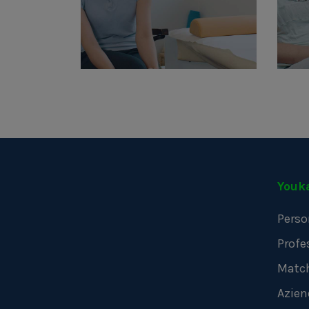
Youk
Perso
Profe
Matc
Azien