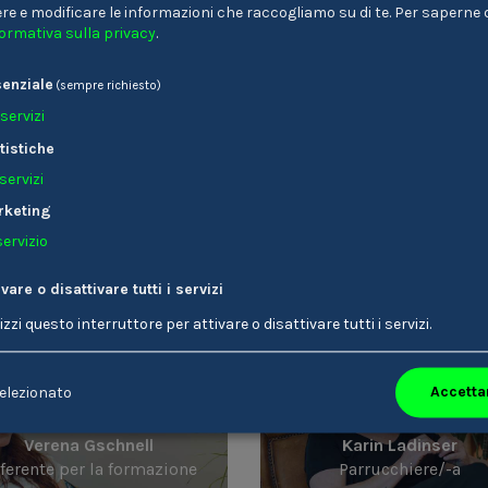
re e modificare le informazioni che raccogliamo su di te.
Per saperne di
formativa sulla privacy
.
enziale
(sempre richiesto)
servizi
Invia
tistiche
servizi
ai 25 anni.
rketing
servizio
tere Stories die dich interessieren kön
ivare o disattivare tutti i servizi
lizzi questo interruttore per attivare o disattivare tutti i servizi.
Accettar
elezionato
Verena Gschnell
Karin Ladinser
ferente per la formazione
Parrucchiere/-a