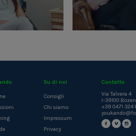
ando
Su di noi
Contatto
Via Talvera 4
ne
Consigli
I-39100
Bozen
+39 0471 324 
ssioni
Chi siamo
youkando@fo
hing
Impressum
de
Privacy