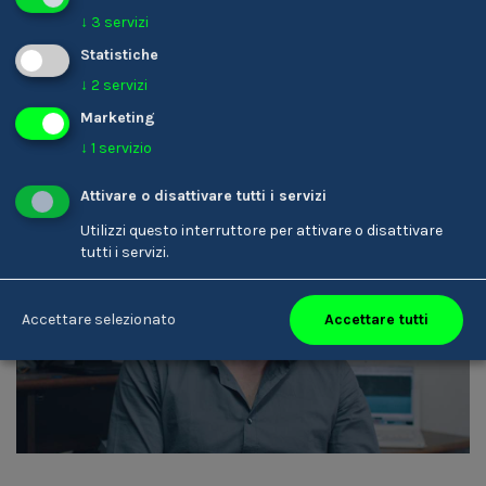
Parrucchiere/-a
↓
3
servizi
Statistiche
↓
2
servizi
Marketing
↓
1
servizio
Attivare o disattivare tutti i servizi
Utilizzi questo interruttore per attivare o disattivare
tutti i servizi.
Armin Rottensteiner
Accettare tutti
Accettare selezionato
Tecnico/-a del suono