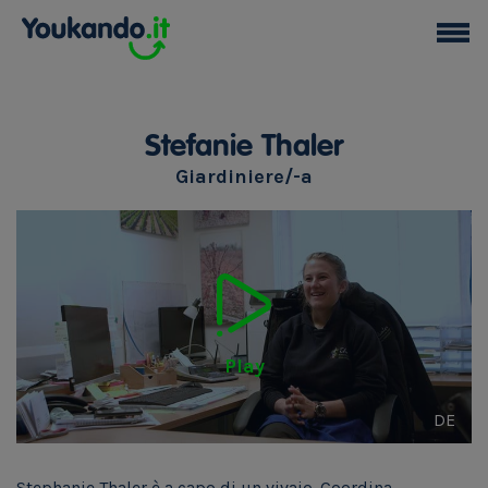
Stefanie Thaler
Giardiniere/-a
Play
DE
Stephanie Thaler è a capo di un vivaio. Coordina