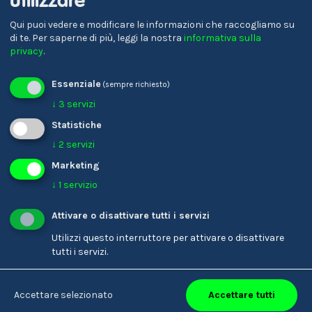
utilizzare
Qui puoi vedere e modificare le informazioni che raccogliamo su
di te.
Per saperne di più, leggi la nostra
informativa sulla
privacy
.
Essenziale
(sempre richiesto)
↓
3
servizi
Statistiche
↓
2
servizi
Marketing
Karin Ladinser
Parrucchiere/-a
↓
1
servizio
Attivare o disattivare tutti i servizi
Utilizzi questo interruttore per attivare o disattivare
tutti i servizi.
Accettare tutti
Accettare selezionato