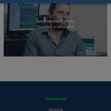
Armin Rottensteiner
Tecnico/-a del suono
Youkando
Persone