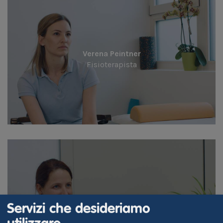
Verena Peintner
Fisioterapista
Verena Gschnell
Servizi che desideriamo
Referente per la formazione