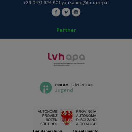
+39 0471 324 801
youkando@forum-p.it
Partner