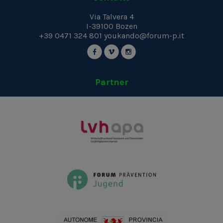
Via Talvera 4
I-39100
Bozen
+39 0471 324 801
youkando@forum-p.it
Partner