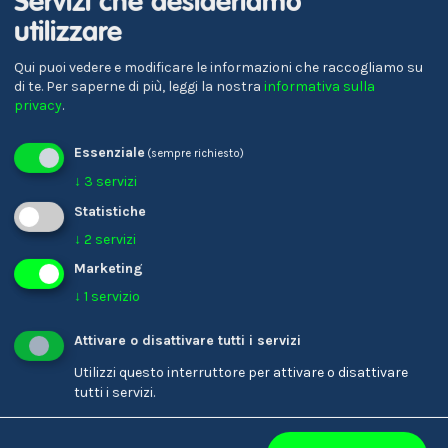
Servizi che desideriamo
Verena Gschnell
utilizzare
Referente per la formazione
Qui puoi vedere e modificare le informazioni che raccogliamo su
di te.
Per saperne di più, leggi la nostra
informativa sulla
privacy
.
Essenziale
(sempre richiesto)
↓
3
servizi
Statistiche
↓
2
servizi
Marketing
↓
1
servizio
Karin Ladinser
Parrucchiere/-a
Attivare o disattivare tutti i servizi
Utilizzi questo interruttore per attivare o disattivare
tutti i servizi.