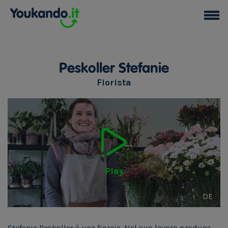
Peskoller Stefanie
Fiorista
Play
DE
Stefanie Peskoller è una fioraia. Nel suo lavoro produce