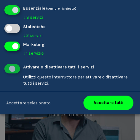
Essenziale
(sempre richiesto)
Karin Ladinser
↓
3
servizi
Parrucchiere/-a
Statistiche
↓
2
servizi
Marketing
↓
1
servizio
Attivare o disattivare tutti i servizi
Utilizzi questo interruttore per attivare o disattivare
tutti i servizi.
Accettare tutti
Accettare selezionato
Armin Rottensteiner
Tecnico/-a del suono