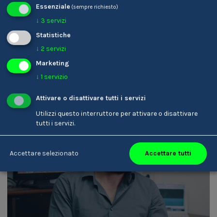
Essenziale
(sempre richiesto)
Karin Ladinser
↓
3
servizi
Parrucchiere/-a
Statistiche
↓
2
servizi
Marketing
↓
1
servizio
Attivare o disattivare tutti i servizi
Utilizzi questo interruttore per attivare o disattivare
tutti i servizi.
Accettare tutti
Accettare selezionato
Armin Rottensteiner
Tecnico/-a del suono