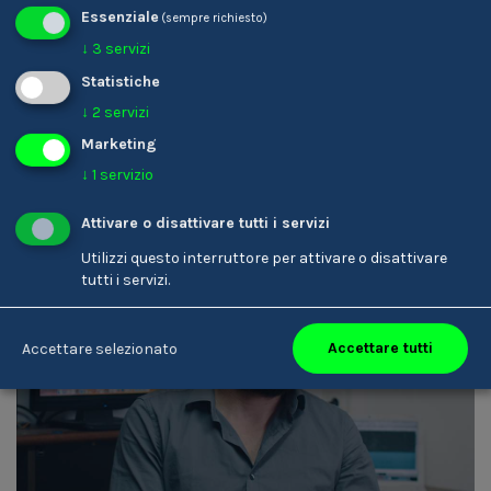
Essenziale
(sempre richiesto)
Karin Ladinser
↓
3
servizi
Parrucchiere/-a
Statistiche
↓
2
servizi
Marketing
↓
1
servizio
Attivare o disattivare tutti i servizi
Utilizzi questo interruttore per attivare o disattivare
tutti i servizi.
Accettare tutti
Accettare selezionato
Armin Rottensteiner
Tecnico/-a del suono