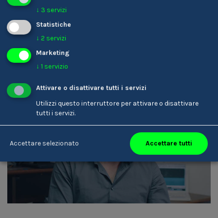
Parrucchiere/-a
↓
3
servizi
Statistiche
↓
2
servizi
Marketing
↓
1
servizio
Attivare o disattivare tutti i servizi
Utilizzi questo interruttore per attivare o disattivare
tutti i servizi.
Armin Rottensteiner
Accettare tutti
Accettare selezionato
Tecnico/-a del suono