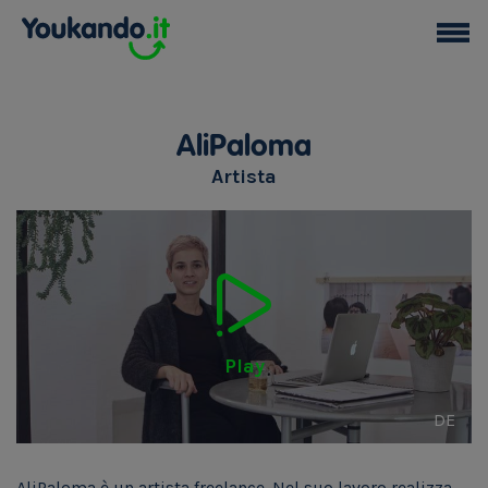
AliPaloma
Artista
Play
DE
AliPaloma è un artista freelance. Nel suo lavoro realizza