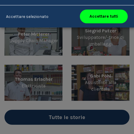
Accettare tutti
Accettare selezionato
Siegrid Putzer
Peter Mitterer
Sviluppatore/-trice di
Supply Chain Manager
imballaggi
Gabi Pöhl
Thomas Erlacher
Assistente alla
Elettricista
clientela
Tutte le storie