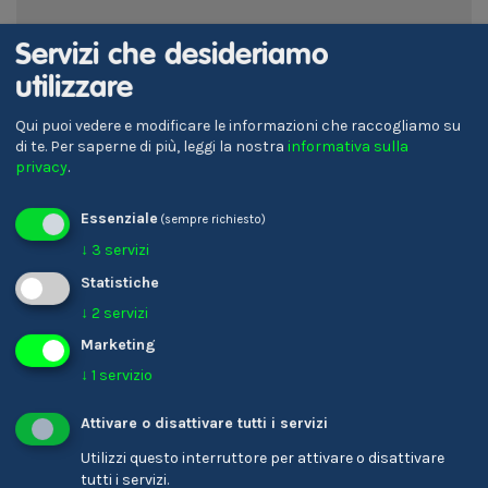
Servizi che desideriamo
utilizzare
Qui puoi vedere e modificare le informazioni che raccogliamo su
di te.
Per saperne di più, leggi la nostra
informativa sulla
privacy
.
Storie di collaboratori
Essenziale
(sempre richiesto)
↓
3
servizi
Daniel Seebacher
Barbara Gantioler
Operatore/Operatrice
Statistiche
IT-Product Manager
di macchine
↓
2
servizi
industriali
Marketing
↓
1
servizio
Attivare o disattivare tutti i servizi
Rafael Treibenreif
Felix Niedermayr
Utilizzi questo interruttore per attivare o disattivare
Tecnico/-a IT
Agronomo/-a
tutti i servizi.