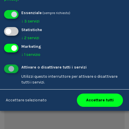
243 eventi organizzati
6.531 partecipanti a corsi e seminari
Essenziale
(sempre richiesto)
2.299 ore di formazione
↓
3
servizi
Statistiche
↓
2
servizi
Marketing
↓
1
servizio
Attivare o disattivare tutti i servizi
Utilizzi questo interruttore per attivare o disattivare
tutti i servizi.
Accettare tutti
Accettare selezionato