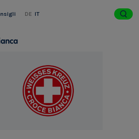
nsigli
DE
IT
Bianca