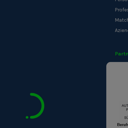
Profe
Matc
Azien
Part