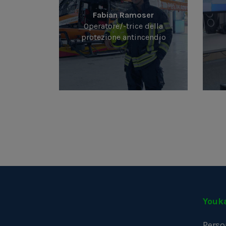
Fabian Ramoser
Operatore/-trice della
protezione antincendio
Youk
Perso