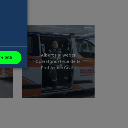
Albert Pallweber
e tutti
Operatore/-trice della
Protezione Civile