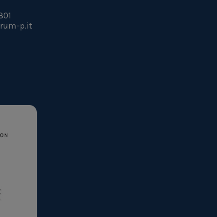
801
rum-p.it