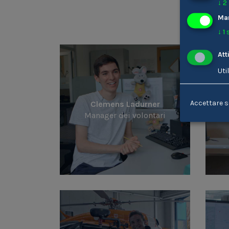
↓
2
Ma
↓
1
Att
Uti
Accettare s
Clemens Ladurner
K
Manager dei volontari