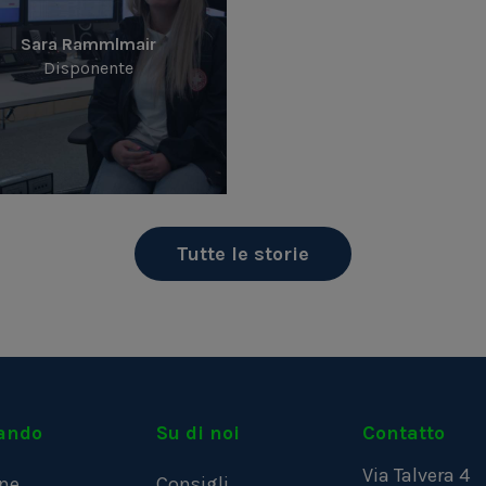
Sara Rammlmair
Disponente
Tutte le storie
ando
Su di noi
Contatto
Via Talvera 4
ne
Consigli