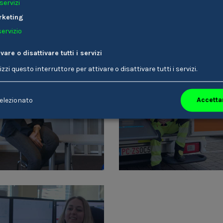
servizi
rketing
Storie di collaboratori
servizio
ivare o disattivare tutti i servizi
lizzi questo interruttore per attivare o disattivare tutti i servizi.
Accettar
elezionato
laudia Spechtenhauser
Martin Ragginer
Infermiere/-a
Paramedico