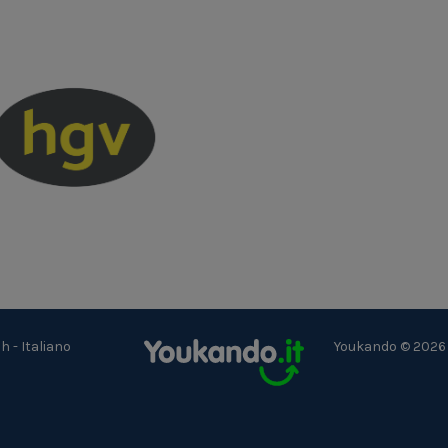
ch
-
Italiano
Youkando © 2026