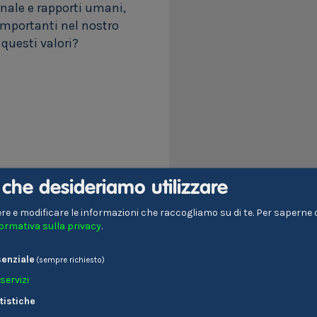
onale e rapporti umani,
 importanti nel nostro
 questi valori?
i che desideriamo utilizzare
re e modificare le informazioni che raccogliamo su di te.
Per saperne di
formativa sulla privacy
.
enziale
(sempre richiesto)
servizi
tistiche