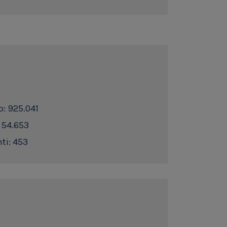
o: 925.041
: 54.653
ti: 453