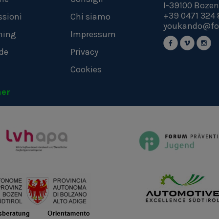
I-39100
Bozen
+39 0471 324 
ssioni
Chi siamo
youkando@fo
hing
Impressum
de
Privacy
Cookies
ner