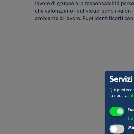
lavoro di gruppo e la responsabilità pers
che valorizzano l'individuo, sono i valori
ambiente di lavoro. Puoi identificarti con
Serviz
Qui puoi vede
la nostra
in
Ess
↓
3
Sta