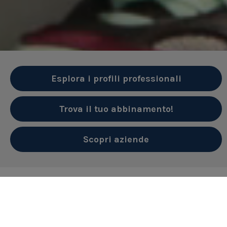
Esplora i profili professionali
Trova il tuo abbinamento!
Scopri aziende
Su Youkando troverai interviste di