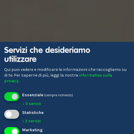
Servizi che desideriamo
utilizzare
La tua
Qui puoi vedere e modificare le informazioni che raccogliamo su
di te.
Per saperne di più, leggi la nostra
informativa sulla
professione, il
privacy
.
tuo futuro!
Essenziale
(sempre richiesto)
↓
3
servizi
Statistiche
Trova la tua professione!
↓
2
servizi
Marketing