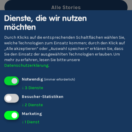
Alle Stories
Dienste, die wir nutzen
möchten
Durch Klicks auf die entsprechenden Schaltflächen wählen Sie,
welche Technologien zum Einsatz kommen; durch den Klick auf
„Alle akzeptieren“ oder „Auswahl speichern“ erklären Sie, dass
Sie den Einsatz der ausgewählten Technologien erlauben.
Um
Youkando
mehr zu erfahren, lesen Sie bitte unsere
Datenschutzerklärung
.
Menschen
Berufe
Notwendig
(immer erforderlich)
Matching
↓
3
Dienste
Besucher-Statistiken
Unternehmen
↓
2
Dienste
Marketing
Über uns
↓
1
Dienst
Tipps