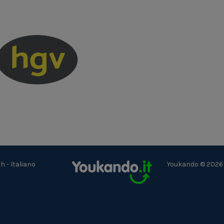
ch
-
Italiano
Youkando © 2026