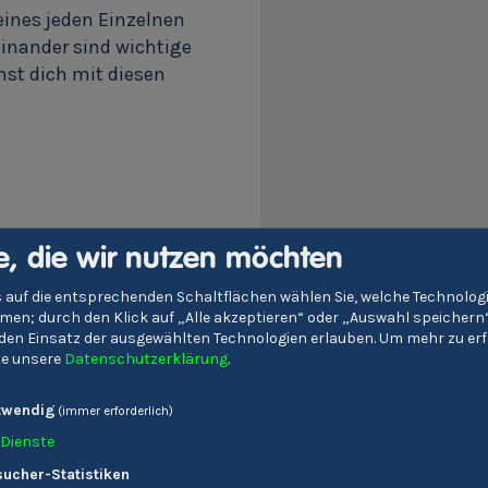
eines jeden Einzelnen
inander sind wichtige
st dich mit diesen
e, die wir nutzen möchten
 auf die entsprechenden Schaltflächen wählen Sie, welche Technolo
en; durch den Klick auf „Alle akzeptieren“ oder „Auswahl speichern
e den Einsatz der ausgewählten Technologien erlauben.
Um mehr zu erf
tte unsere
Datenschutzerklärung
.
twendig
(immer erforderlich)
Dienste
ucher-Statistiken