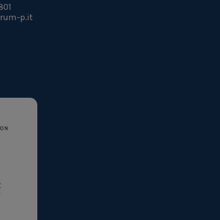
801
rum-p.it