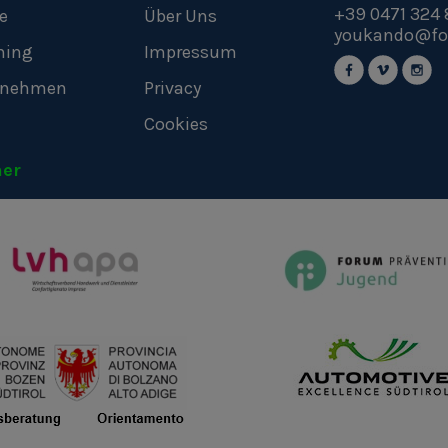
+39 0471 324 
e
Über Uns
youkando@fo
hing
Impressum
rnehmen
Privacy
Cookies
ner