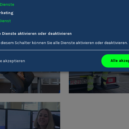
Dienste
Stories von Mitarbeiter/-innen
rketing
Dienst
e Dienste aktivieren oder deaktivieren
 diesem Schalter können Sie alle Dienste aktivieren oder deaktivieren.
laudia Spechtenhauser
Martin Ragginer
Krankenpfleger/-in
Rettungssanitäter/-in
Alle akze
e akzeptieren