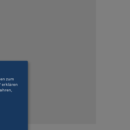
gien zum
“ erklären
ahren,