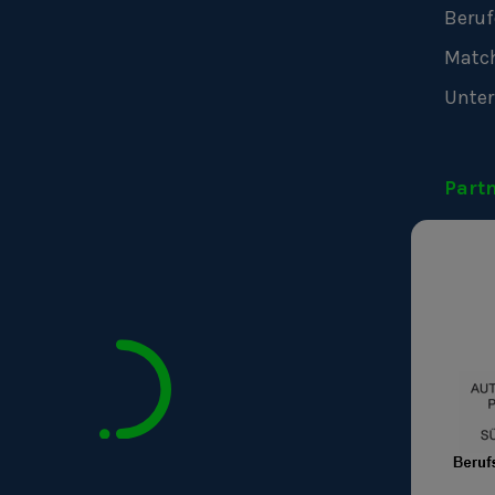
Beruf
Matc
Unte
Part