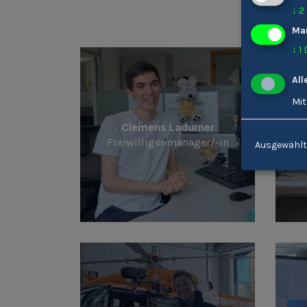
↓
2
Ma
↓
1
All
Mit
Clemens Ladurner
K
Freiwilligenmanager/-in
Ausgewählt