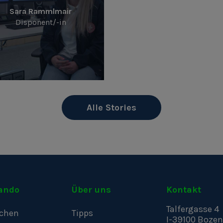
Sara Rammlmair
Disponent/-in
Alle Stories
ando
Über uns
Kontakt
Talfergasse 4
chen
Tipps
I-39100
Bozen