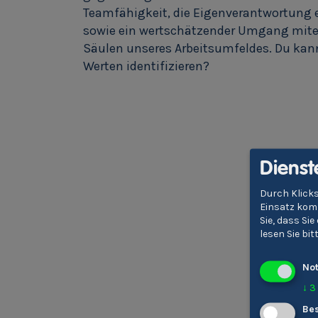
Teamfähigkeit, die Eigenverantwortung 
sowie ein wertschätzender Umgang mite
Säulen unseres Arbeitsumfeldes. Du kann
Werten identifizieren?
Dienst
Durch Klicks
Einsatz komm
Sie, dass Si
lesen Sie bi
No
↓
3
Bes