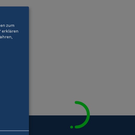
gien zum
“ erklären
ahren,