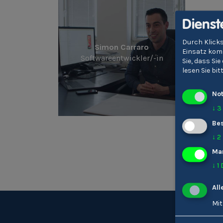
Dienst
Durch Klicks
Simon Carraro
Einsatz komm
Softwareentwickler/-in
Sie, dass Si
lesen Sie bi
No
↓
3
Bes
↓
2
Ma
↓
1
All
Mit