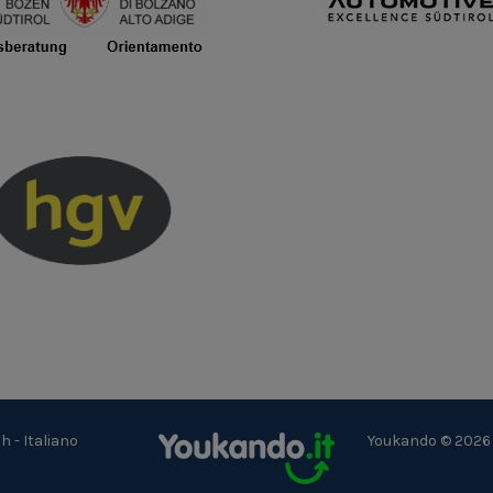
ch
-
Italiano
Youkando © 2026