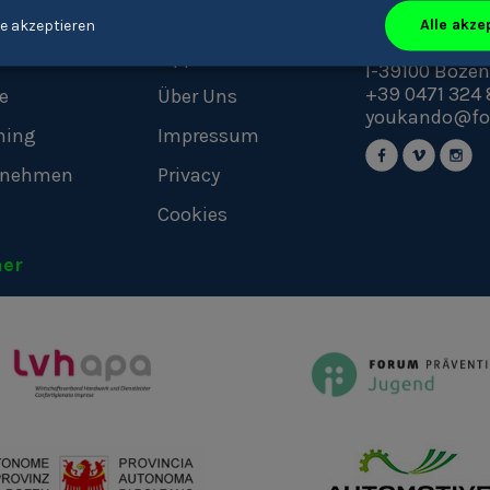
ando
Über uns
Kontakt
Alle akze
e akzeptieren
Talfergasse 4
chen
Tipps
I-39100
Bozen
+39 0471 324 
e
Über Uns
youkando@fo
hing
Impressum
rnehmen
Privacy
Cookies
ner