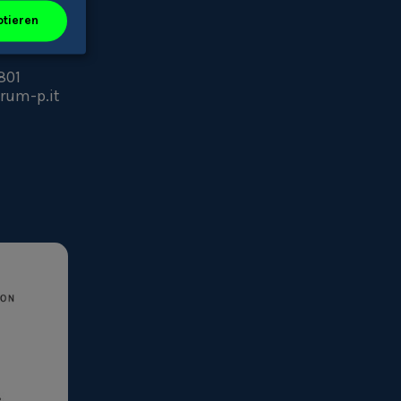
ptieren
801
rum-p.it