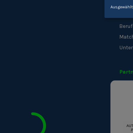
Youk
Ausgewählt
Mens
Beruf
Matc
Unte
Part