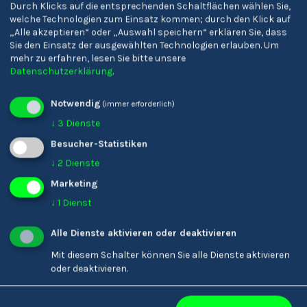
Durch Klicks auf die entsprechenden Schaltflächen wählen Sie,
welche Technologien zum Einsatz kommen; durch den Klick auf
„Alle akzeptieren“ oder „Auswahl speichern“ erklären Sie, dass
Sie den Einsatz der ausgewählten Technologien erlauben.
Um
mehr zu erfahren, lesen Sie bitte unsere
Datenschutzerklärung
.
Florian Meran
Armin Thurner
Abteilungsleiter/-in
Disponent/-in
Notwendig
(immer erforderlich)
↓
3
Dienste
Besucher-Statistiken
Alle Stories
↓
2
Dienste
Marketing
↓
1
Dienst
Alle Dienste aktivieren oder deaktivieren
Mit diesem Schalter können Sie alle Dienste aktivieren
oder deaktivieren.
Youkando
Menschen