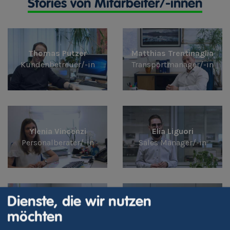
Stories von Mitarbeiter/-innen
Thomas Putzer
Matthias Trentinaglia
Kundenbetreuer/-in
Transportmanager/-in
Ylenia Vincenzi
Elia Liguori
Personalberater/-in
Sales Manager/-in
Dienste, die wir nutzen
Antonio Natale
Stefania Zeni
IT - Application
möchten
Tender Management
Specialist