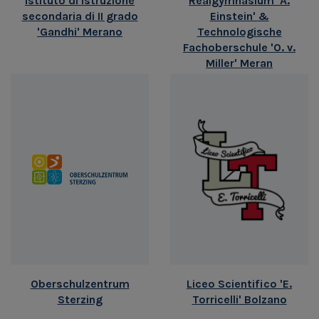
Istituto di Istruzione
Realgymnasium 'A.
secondaria di II grado
Einstein' &
'Gandhi' Merano
Technologische
Fachoberschule 'O. v.
Miller' Meran
Oberschulzentrum
Liceo Scientifico 'E.
Sterzing
Torricelli' Bolzano