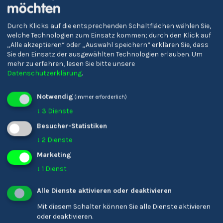
möchten
Durch Klicks auf die entsprechenden Schaltflächen wählen Sie,
welche Technologien zum Einsatz kommen; durch den Klick auf
„Alle akzeptieren“ oder „Auswahl speichern“ erklären Sie, dass
Sie den Einsatz der ausgewählten Technologien erlauben.
Um
mehr zu erfahren, lesen Sie bitte unsere
Sozialwissenschaftliches
Franziskanergymnasium
Datenschutzerklärung
.
Gymnasium 'Josef
Bozen
Gasser'
Notwendig
(immer erforderlich)
↓
3
Dienste
Besucher-Statistiken
↓
2
Dienste
Marketing
↓
1
Dienst
Alle Dienste aktivieren oder deaktivieren
Mit diesem Schalter können Sie alle Dienste aktivieren
oder deaktivieren.