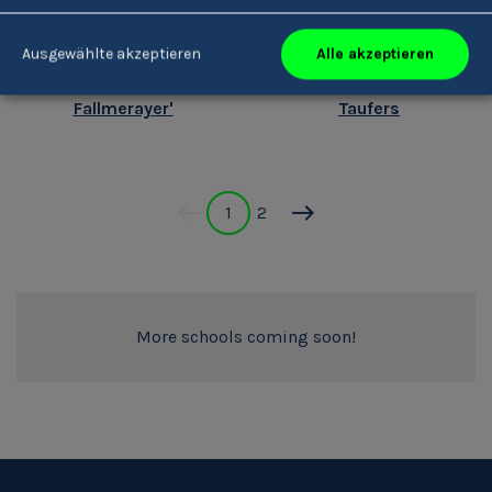
Alle akzeptieren
Ausgewählte akzeptieren
Oberschulen 'J. Ph.
Schulzentrum Sand in
Fallmerayer'
Taufers
1
2
More schools coming soon!