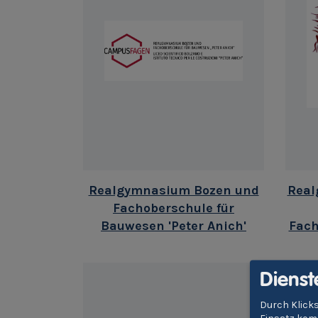
Realgymnasium Bozen und
Real
Fachoberschule für
Bauwesen 'Peter Anich'
Fach
Dienst
Durch Klicks