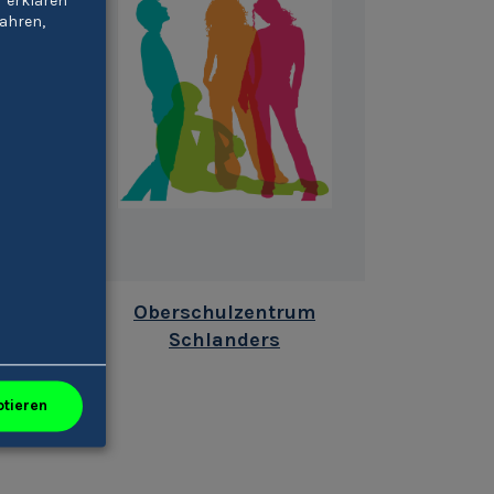
“ erklären
ahren,
.
Oberschulzentrum
Schlanders
ptieren