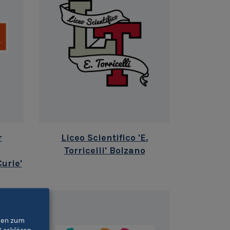
r
Liceo Scientifico 'E.
Torricelli' Bolzano
urie'
gien zum