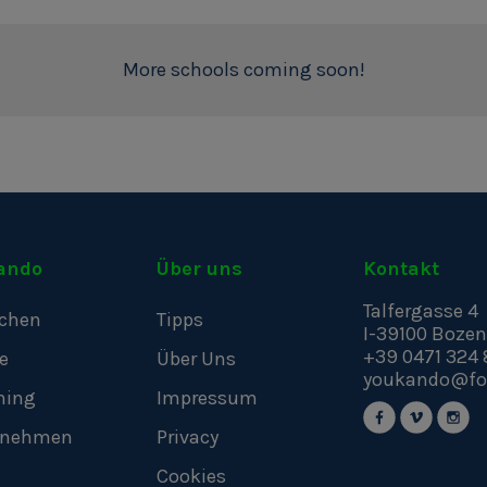
More schools coming soon!
ando
Über uns
Kontakt
Talfergasse 4
chen
Tipps
I-39100
Bozen
+39 0471 324 
e
Über Uns
youkando@fo
hing
Impressum
rnehmen
Privacy
Cookies