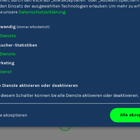
en; durch den Klick auf „Alle akzeptieren“ oder „Auswahl speichern
e den Einsatz der ausgewählten Technologien erlauben.
Um mehr zu erf
tte unsere
Datenschutzerklärung
.
twendig
(immer erforderlich)
Dienste
ucher-Statistiken
Dienste
rketing
Dienst
e Dienste aktivieren oder deaktivieren
stituto di Istruzione
Oberschulen 'J. Ph
econdaria di II grado
Fallmerayer'
 diesem Schalter können Sie alle Dienste aktivieren oder deaktivieren.
'Gandhi' Merano
Alle akze
e akzeptieren
1
2