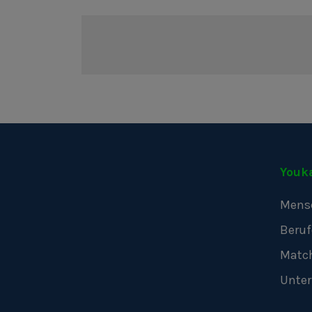
Youk
Mens
Beruf
Matc
Unte