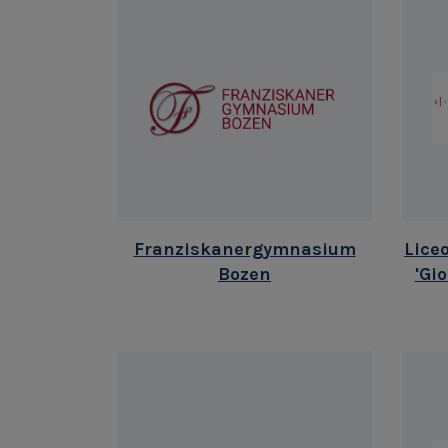
Franziskanergymnasium
Liceo
Bozen
'Gi