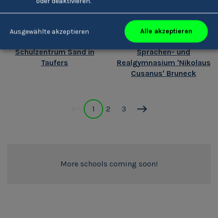
oder deaktivieren.
Alle akzeptieren
Ausgewählte akzeptieren
Schulzentrum Sand in
Sprachen- und
Taufers
Realgymnasium 'Nikolaus
Cusanus' Bruneck
1
2
3
More schools coming soon!