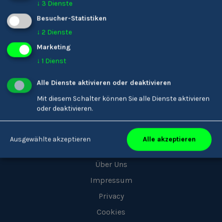
↓
3
Dienste
Besucher-Statistiken
Youkando
↓
2
Dienste
Marketing
Menschen
↓
1
Dienst
Berufe
Matching
Alle Dienste aktivieren oder deaktivieren
Unternehmen
Mit diesem Schalter können Sie alle Dienste aktivieren
oder deaktivieren.
Über uns
Alle akzeptieren
Ausgewählte akzeptieren
Tipps
Über Uns
Impressum
Privacy
Cookies