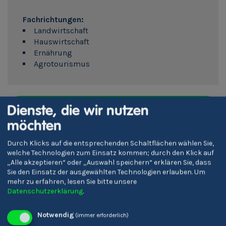
Fachrichtungen:
Landwirtschaft
Hauswirtschaft
Ernährung
Agrotourismus
Zur Webseite
Dienste, die wir nutzen
möchten
Mache dein Matching!
Durch Klicks auf die entsprechenden Schaltflächen wählen Sie,
welche Technologien zum Einsatz kommen; durch den Klick auf
„Alle akzeptieren“ oder „Auswahl speichern“ erklären Sie, dass
Informationen zu Fachschule Dietenheim bei der
Sie den Einsatz der ausgewählten Technologien erlauben.
Um
Berufsberatung
mehr zu erfahren, lesen Sie bitte unsere
Datenschutzerklärung
.
Notwendig
(immer erforderlich)