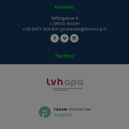
Kontakt
Talfergasse 4
I-39100
Bozen
+39 0471 324 801
youkando@forum-p.it
Partner