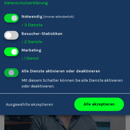
Datenschutzerklärung
.
Karin Ladinser
Notwendig
(immer erforderlich)
Friseur/-in
↓
3
Dienste
Besucher-Statistiken
↓
2
Dienste
Marketing
↓
1
Dienst
Alle Dienste aktivieren oder deaktivieren
Mit diesem Schalter können Sie alle Dienste aktivieren
oder deaktivieren.
Armin Rottensteiner
Alle akzeptieren
Ausgewählte akzeptieren
Tontechniker/-in