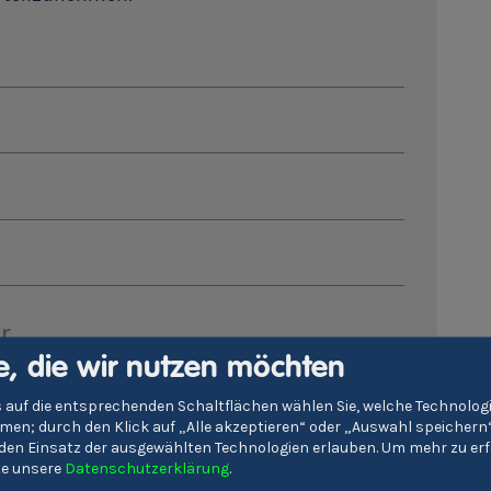
r
e, die wir nutzen möchten
immungen
zu
 auf die entsprechenden Schaltflächen wählen Sie, welche Technolo
en; durch den Klick auf „Alle akzeptieren“ oder „Auswahl speichern
e den Einsatz der ausgewählten Technologien erlauben.
Um mehr zu erf
Absenden
tte unsere
Datenschutzerklärung
.