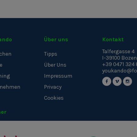
ando
Über uns
Kontakt
Talfergasse 4
chen
Tipps
I-39100
Bozen
+39 0471 324 
e
Über Uns
youkando@fo
hing
Impressum
rnehmen
Privacy
Cookies
ner