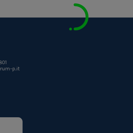
801
rum-p.it