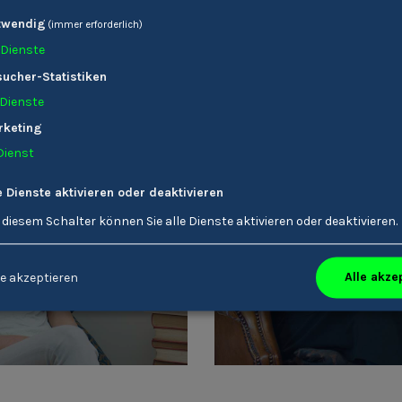
twendig
(immer erforderlich)
Dienste
ucher-Statistiken
tere Stories die dich interessieren kön
Dienste
rketing
Dienst
e Dienste aktivieren oder deaktivieren
 diesem Schalter können Sie alle Dienste aktivieren oder deaktivieren.
Verena Gschnell
Karin Ladinser
Bildungsreferent/-in
Friseur/-in
Alle akze
e akzeptieren