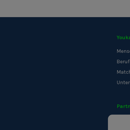
Youk
Mens
Beruf
Matc
Unte
Part