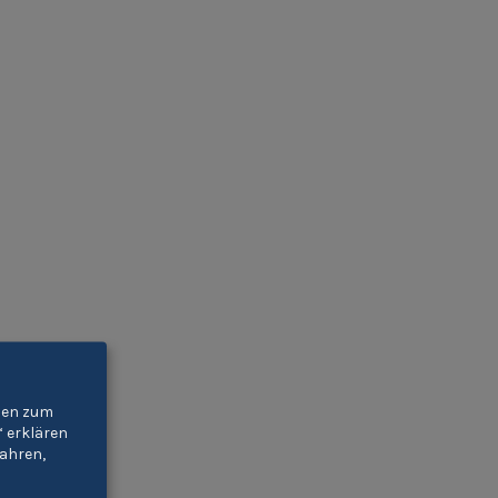
gien zum
“ erklären
ahren,