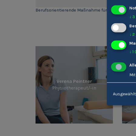
No
Berufsorientierende Maßnahme für 16-25 Jährige.
↓
3
Bes
Wei
↓
2
Ma
↓
1
All
Mit
Verena Peintner
Physiotherapeut/-in
Ausgewählt