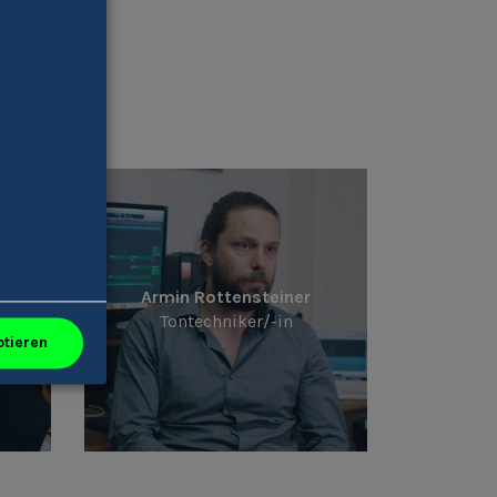
nten
Armin Rottensteiner
Tontechniker/-in
ptieren